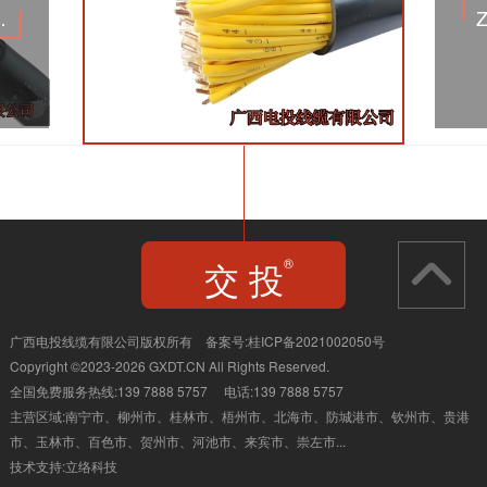
2屏蔽控制电缆
交 投
®
JIAO TOU
广西电投线缆有限公司版权所有 备案号:
桂ICP备2021002050号
Copyright ©2023-2026 GXDT.CN All Rights Reserved.
全国免费服务热线:139 7888 5757 电话:139 7888 5757
主营区域:南宁市、柳州市、桂林市、
梧州市、北海市、防城港市、钦州市、贵港
市、玉林市、百色市、贺州市、河池市、来宾市、崇左市...
技术支持:
立络科技