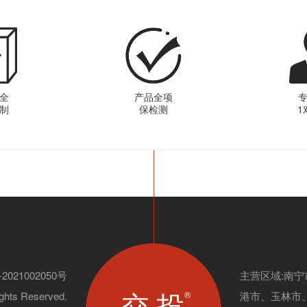
全
产品全项
制
保检测
1
2021002050号
主营区域:南
交 投
®
ghts Reserved.
港市、玉林市、