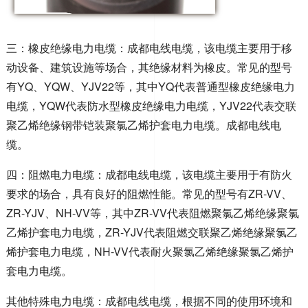
三：
橡皮绝缘电力电缆：
成都电线电缆，
该电缆主要用于移
动设备、建筑设施等场合，其绝缘材料为橡皮。常见的型号
有
YQ
、
YQW
、
YJV22
等，其中
YQ
代表普通型橡皮绝缘电力
电缆，
YQW
代表防水型橡皮绝缘电力电缆，
YJV22
代表交联
聚乙烯绝缘钢带铠装聚氯乙烯护套电力电缆。成都电线电
缆。
四：
阻燃电力电缆：
成都电线电缆，
该电缆主要用于有防火
要求的场合，具有良好的阻燃性能。常见的型号有
ZR-VV
、
ZR-YJV
、
NH-VV
等，其中
ZR-VV
代表阻燃聚氯乙烯绝缘聚氯
乙烯护套电力电缆，
ZR-YJV
代表阻燃交联聚乙烯绝缘聚氯乙
烯护套电力电缆，
NH-VV
代表耐火聚氯乙烯绝缘聚氯乙烯护
套电力电缆。
其他特殊电力电缆：
成都电线电缆，
根据不同的使用环境和