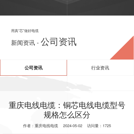
用真“芯”做好电缆
公司资讯
新闻资讯 -
公司资讯
行业资讯
重庆电线电缆：铜芯电线电缆型号
规格怎么区分
作者：重庆电线电缆
2024-05-02
访问量：1725