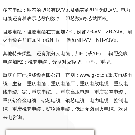
多芯电线：铜芯的型号有
BVV
以及铝芯的型号为
BLVV
。电力
电缆还有着表示芯数的数字，即芯数×每芯截面积。
阻燃电缆：阻燃电缆在前面加
ZR
，例如
ZR-VV
、
ZR-YJV
。耐
火电缆在前面加
N
（或
NH
），例如
NH-VV
、
NH-YJV2
。
其他特殊类型：还有预分支电缆，加
F
（或
YF
）；辐照交联
电缆加
FZ
；橡套电缆，分别对应轻型、中型、重型
。
重庆广西电投线缆有限公司，官网：
www.gxdt.cn.
重庆电线电
缆。主营：重庆电缆，重庆电缆厂，重庆电线电缆，重庆电
线电缆厂家，重庆电缆厂。重庆高压电缆，重庆架空电缆，
重庆铝合金电缆，铝芯电缆，铜芯电缆，电力电缆，控制电
缆，重庆橡套电缆，矿物质电缆，低烟无卤耐火电缆。欢迎
来电咨询。