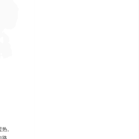
过热
。
短路
。