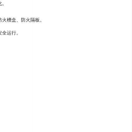
化
。
防火槽盒、防火隔板
。
安全运行。