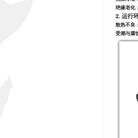
绝缘老化
2. 运
散热不良
受潮与腐