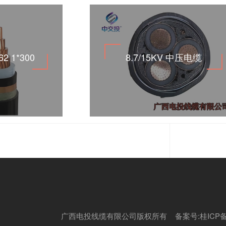
62 1*300
8.7/15KV 中压电缆
广西电投线缆有限公司版权所有 备案号:
桂ICP备