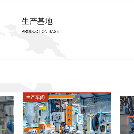
生产基地
PRODUCTION BASE
安
全
保
障
柳州电缆-生产车间
各
种
体
系