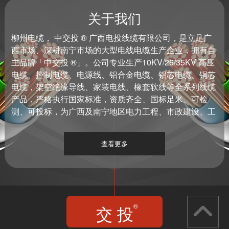
关于我们
柳州电缆， 中交投 ® 广西电投线缆有限公司，是立足广
西市场、深耕南宁市场的大型电线电缆生产企业，拥有自
主品牌「中交投 ®」。公司专业生产10KV/26/35KV 高压
电缆、控制电缆、电源线、铝合金电缆、铝芯电缆、铜芯
电缆，架空绝缘导线、家装电线、橡套软线等全系列线缆
产品，严格执行国家标准，资质齐全、国标足米、可检
测、可投标，为广西及南宁地区电力工程、市政建设、工
矿企业、楼盘家装、工地施工等提供稳定可靠的电缆供应
服务。 【产品参数】品牌：中交投 ®厂家：广西电投线缆
查看更多
有限公司规格：可按客户需求定制材质：纯铜 / 铝芯 / 铝
合金导体绝缘：PVC / 交联聚乙烯 / 橡胶标准：国标 GB/T
12706适用：电力输配、工程建设、设备控制、家装、工
地等服务：厂家直供、批发、可投标、可提供检测报告
【产品特点】中交投 ® 品牌保障，资质齐全，正规厂家生
交 投
®
产国标足米，支持第三方检测，质量可靠适用于电力工
程、市政项目、工厂、小区、家装等立足广西市场、南宁